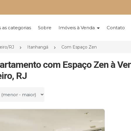
 as categorias
Sobre
Imóveis à Venda
Contato
eiro/RJ
Itanhangá
Com Espaço Zen
artamento com Espaço Zen à Ven
iro, RJ
r por