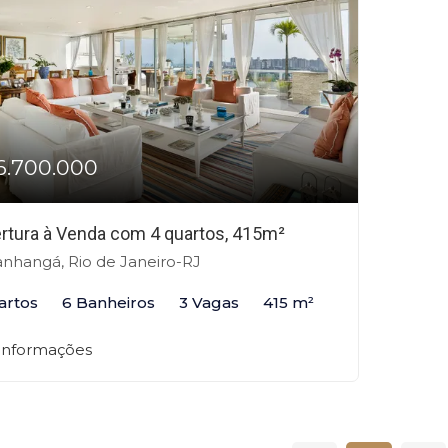
6.700.000
rtura à Venda com 4 quartos, 415m²
anhangá, Rio de Janeiro-RJ
artos
6 Banheiros
3 Vagas
415 m²
 informações