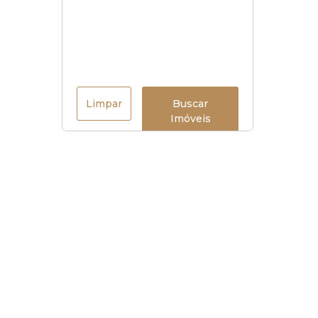
Limpar
Buscar
Imóveis
Horário de funcionamento
Seg à sex
:
9h às 18h