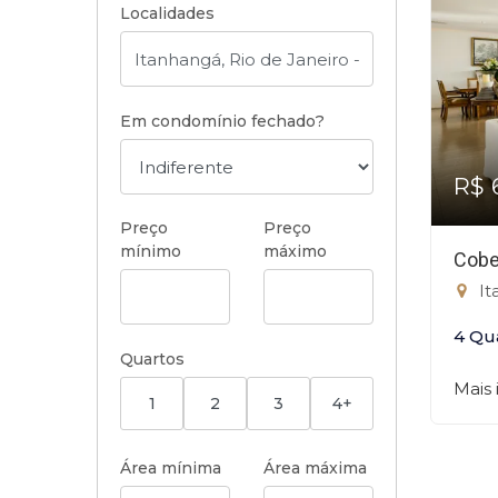
Localidades
Em condomínio fechado?
R$ 
Preço
Preço
mínimo
máximo
Cobe
It
4 Qu
Quartos
Mais
1
2
3
4+
Área mínima
Área máxima