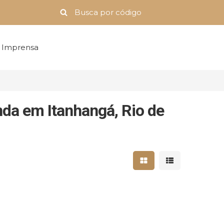
Imprensa
da em Itanhangá, Rio de
Mostrar resultados 
Mostrar result