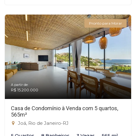
Pronto para Morar
A partir de:
R$ 15.200.000
Casa de Condomínio à Venda com 5 quartos,
565m²
Joá, Rio de Janeiro-RJ
5 Quartos
8 Banheiros
3 Vagas
565 m²