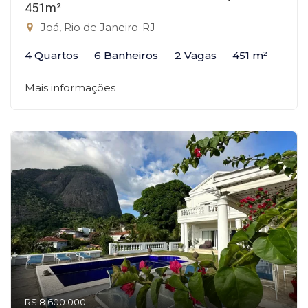
451m²
Joá, Rio de Janeiro-RJ
4 Quartos
6 Banheiros
2 Vagas
451 m²
Mais informações
R$ 8.600.000