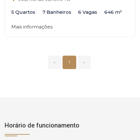
5 Quartos
7 Banheiros
6 Vagas
646 m²
Mais informações
‹
1
›
Horário de funcionamento