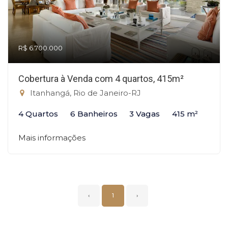
R$ 6.700.000
Cobertura à Venda com 4 quartos, 415m²
Itanhangá, Rio de Janeiro-RJ
4 Quartos
6 Banheiros
3 Vagas
415 m²
Mais informações
‹
1
›