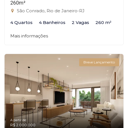
260m²
São Conrado, Rio de Janeiro-RJ
4 Quartos
4 Banheiros
2 Vagas
260 m²
Mais informações
Breve Lançamento
A partir de:
R$ 2.000.000