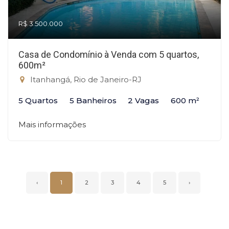
R$ 3.500.000
Casa de Condomínio à Venda com 5 quartos,
600m²
Itanhangá, Rio de Janeiro-RJ
5 Quartos
5 Banheiros
2 Vagas
600 m²
Mais informações
‹
1
2
3
4
5
›