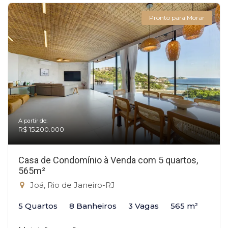
Pronto para Morar
A partir de:
R$ 15.200.000
Casa de Condomínio à Venda com 5 quartos,
565m²
Joá, Rio de Janeiro-RJ
5 Quartos
8 Banheiros
3 Vagas
565 m²