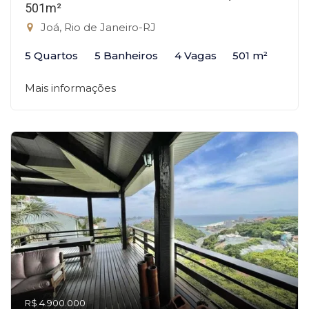
501m²
Joá, Rio de Janeiro-RJ
5 Quartos
5 Banheiros
4 Vagas
501 m²
Mais informações
R$ 4.900.000