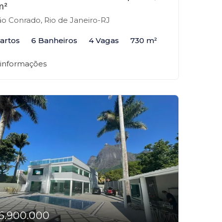
m²
o Conrado, Rio de Janeiro-RJ
artos
6 Banheiros
4 Vagas
730 m²
 informações
6.900.000