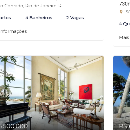
730
o Conrado, Rio de Janeiro-RJ
Sã
artos
4 Banheiros
2 Vagas
4 Qu
 informações
Mais
5.500.000
R$ 