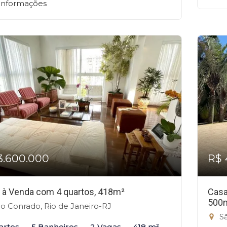
 informações
3.600.000
R$ 
 à Venda com 4 quartos, 418m²
Casa
500
o Conrado, Rio de Janeiro-RJ
Sã
artos
5 Banheiros
2 Vagas
418 m²