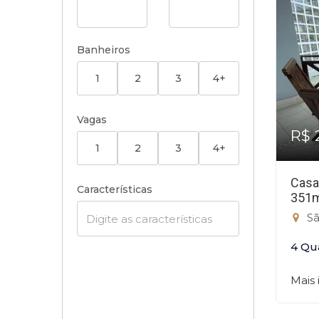
Banheiros
1
2
3
4+
Vagas
R$ 
1
2
3
4+
Casa
Características
351
Sã
4 Qu
Mais