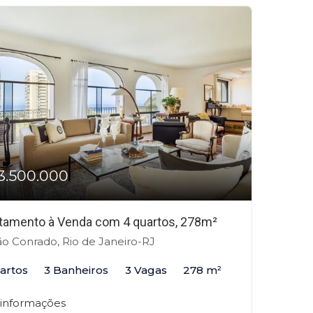
3.500.000
tamento à Venda com 4 quartos, 278m²
o Conrado, Rio de Janeiro-RJ
artos
3 Banheiros
3 Vagas
278 m²
 informações