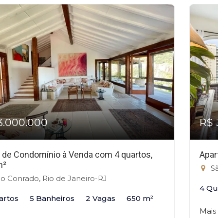
3.000.000
R$ 
 de Condomínio à Venda com 4 quartos,
Apar
m²
Sã
o Conrado, Rio de Janeiro-RJ
4 Qu
artos
5 Banheiros
2 Vagas
650 m²
Mais