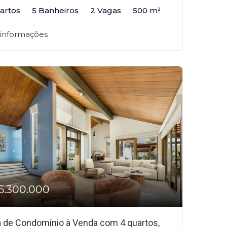
artos
5 Banheiros
2 Vagas
500 m²
 informações
5.300.000
 de Condomínio à Venda com 4 quartos,