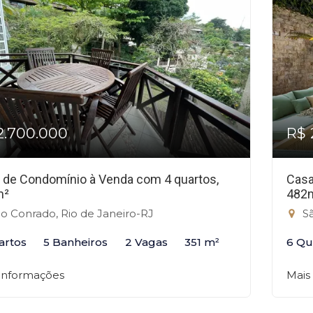
2.700.000
R$ 
 de Condomínio à Venda com 4 quartos,
Casa
m²
482
o Conrado, Rio de Janeiro-RJ
Sã
artos
5 Banheiros
2 Vagas
351 m²
6 Qu
 informações
Mais