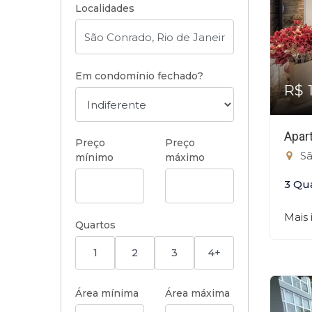
Localidades
Em condomínio fechado?
R$ 
Apar
Preço
Preço
Sã
mínimo
máximo
3 Qu
Mais
Quartos
1
2
3
4+
Área mínima
Área máxima