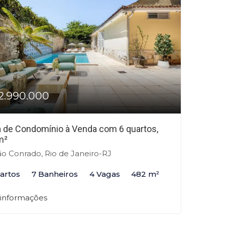
2.990.000
 de Condomínio à Venda com 6 quartos,
m²
o Conrado, Rio de Janeiro-RJ
artos
7 Banheiros
4 Vagas
482 m²
 informações