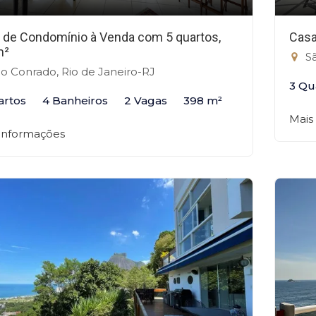
 de Condomínio à Venda com 5 quartos,
Casa
m²
Sã
o Conrado, Rio de Janeiro-RJ
3 Qu
artos
4 Banheiros
2 Vagas
398 m²
Mais
 informações