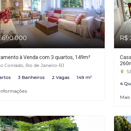
1.690.000
R$ 
tamento à Venda com 3 quartos, 149m²
Casa
260
o Conrado, Rio de Janeiro-RJ
Sã
artos
3 Banheiros
2 Vagas
149 m²
4 Qu
 informações
Mais