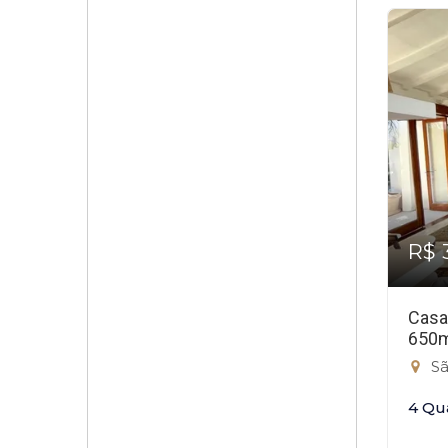
R$ 
Casa
650
Sã
4 Qu