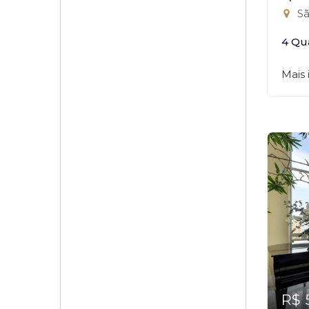
Sã
4 Qu
Mais
R$ 