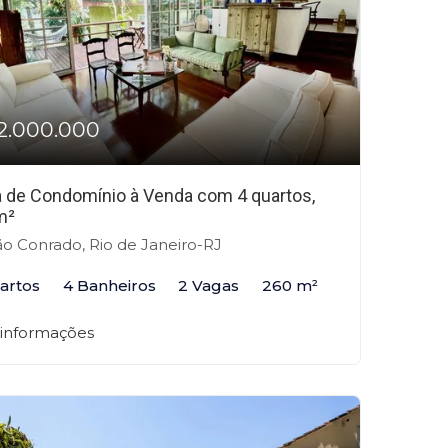
2.000.000
 de Condomínio à Venda com 4 quartos,
m²
o Conrado, Rio de Janeiro-RJ
artos
4 Banheiros
2 Vagas
260 m²
 informações