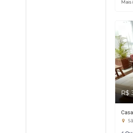
Mais
R$ 
Casa
Sã
4 Qu