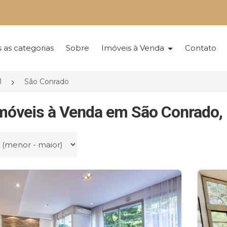
 as categorias
Sobre
Imóveis à Venda
Contato
J
São Conrado
móveis à Venda em São Conrado, 
r por