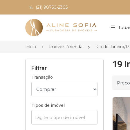
(21) 98750-2305
Página inicial
Todas
Início
Imóveis à venda
Rio de Janeiro/R
19 I
Filtrar
Transação
Ordena
Tipos de imóvel