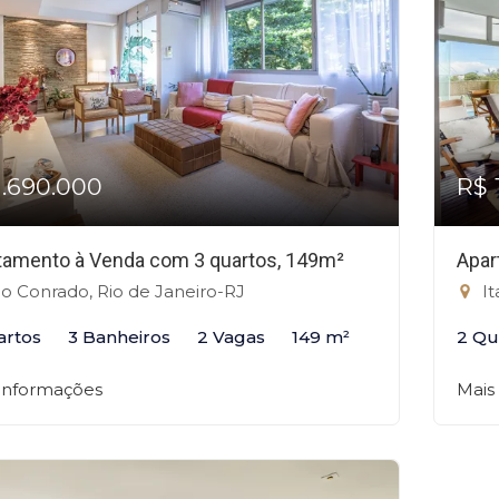
1.690.000
R$ 
tamento à Venda com 3 quartos, 149m²
Apar
o Conrado, Rio de Janeiro-RJ
It
artos
3 Banheiros
2 Vagas
149 m²
2 Qu
 informações
Mais