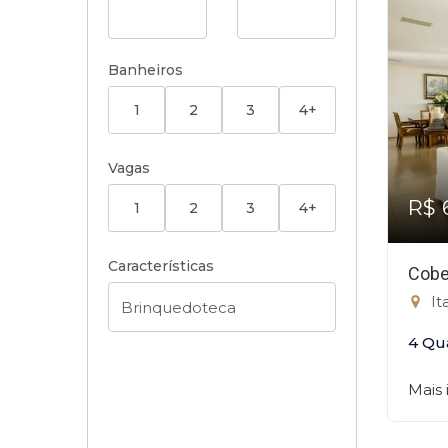
Banheiros
1
2
3
4+
Vagas
R$ 
1
2
3
4+
Características
Cobe
It
4 Qu
Mais