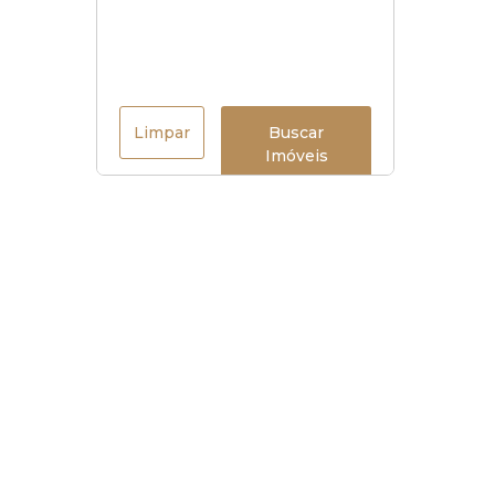
Limpar
Buscar
Imóveis
Horário de funcionamento
Seg à sex
:
9h às 18h
Sábados
:
9h às 15h