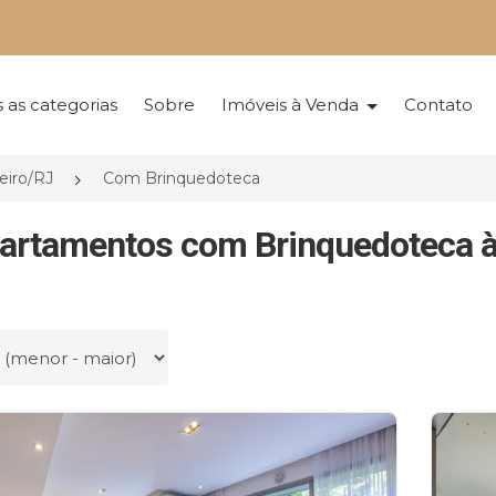
 as categorias
Sobre
Imóveis à Venda
Contato
eiro/RJ
Com Brinquedoteca
artamentos com Brinquedoteca à
r por