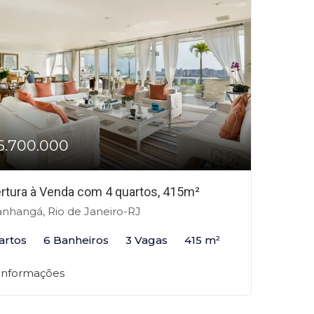
6.700.000
rtura à Venda com 4 quartos, 415m²
anhangá, Rio de Janeiro-RJ
artos
6 Banheiros
3 Vagas
415 m²
 informações