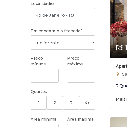
Localidades
Em condomínio fechado?
R$ 
Preço
Preço
mínimo
máximo
Apar
Sã
3 Qu
Quartos
Mais
1
2
3
4+
Área mínima
Área máxima