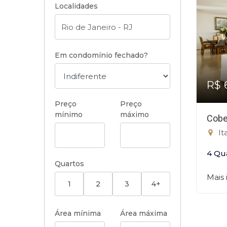
Localidades
Em condomínio fechado?
R$ 
Preço
Preço
mínimo
máximo
Cobe
It
4 Qu
Quartos
Mais
1
2
3
4+
Área mínima
Área máxima