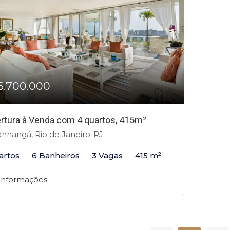
6.700.000
rtura à Venda com 4 quartos, 415m²
anhangá, Rio de Janeiro-RJ
artos
6 Banheiros
3 Vagas
415 m²
 informações