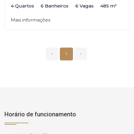
4 Quartos
6 Banheiros
6 Vagas
485 m²
Mais informações
‹
1
›
Horário de funcionamento