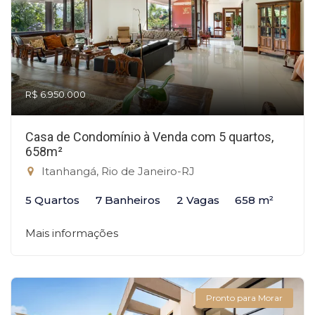
R$ 6.950.000
Casa de Condomínio à Venda com 5 quartos,
658m²
Itanhangá, Rio de Janeiro-RJ
5 Quartos
7 Banheiros
2 Vagas
658 m²
Mais informações
Pronto para Morar