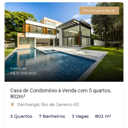
Pronto para Morar
A partir de:
R$ 12.300.000
Casa de Condomínio à Venda com 5 quartos,
802m²
Itanhangá, Rio de Janeiro-RJ
5 Quartos
7 Banheiros
3 Vagas
802 m²