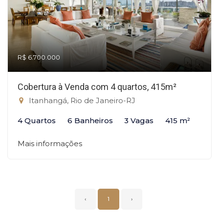
R$ 6.700.000
Cobertura à Venda com 4 quartos, 415m²
Itanhangá, Rio de Janeiro-RJ
4 Quartos
6 Banheiros
3 Vagas
415 m²
Mais informações
‹
1
›