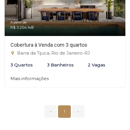
A partir de:
R$ 3.204.148
Cobertura à Venda com 3 quartos
Barra da Tijuca, Rio de Janeiro-RJ
3 Quartos
3 Banheiros
2 Vagas
Mais informações
‹
1
›