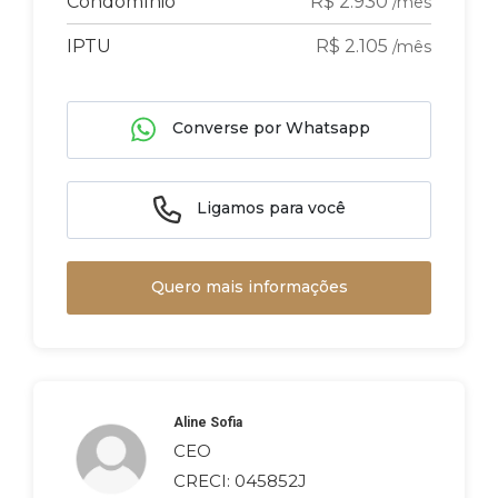
Condomínio
R$ 2.930
/mês
IPTU
R$ 2.105
/mês
Converse por Whatsapp
Ligamos para você
Quero mais informações
Aline Sofia
CEO
CRECI: 045852J