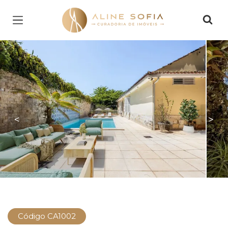
Página inicial
<
>
Código CA1002