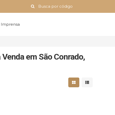
Imprensa
à Venda em São Conrado,
Mostrar resultados 
Mostrar result