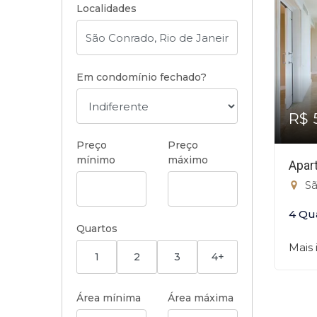
Localidades
Em condomínio fechado?
R$ 
Preço
Preço
mínimo
máximo
Apar
Sã
4 Qu
Quartos
Mais
1
2
3
4+
Área mínima
Área máxima