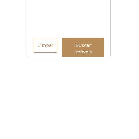
Limpar
Buscar
Imóveis
Horário de funcionamento
Seg à sex
:
9h às 18h