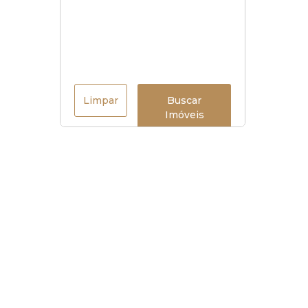
Limpar
Buscar
Imóveis
Horário de funcionamento
Seg à sex
:
9h às 18h