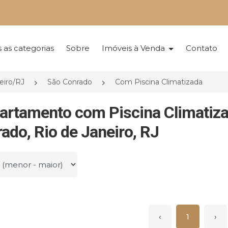
 as categorias
Sobre
Imóveis à Venda
Contato
eiro/RJ
São Conrado
Com Piscina Climatizada
artamento com Piscina Climatiz
ado, Rio de Janeiro, RJ
r por
‹
1
›