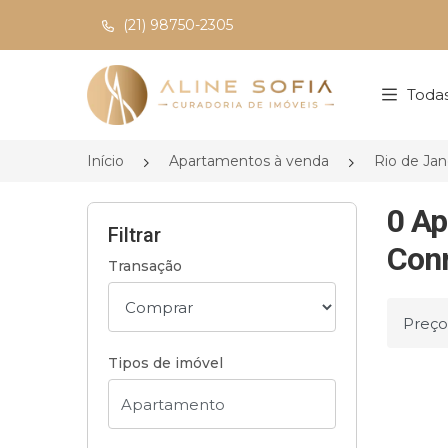
(21) 98750-2305
Página inicial
Todas
Início
Apartamentos à venda
Rio de Jan
0 Ap
Filtrar
Conr
Transação
Ordena
Tipos de imóvel